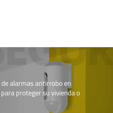
de alarmas antirrobo en
la para proteger su vivienda o