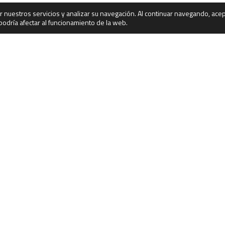
ar nuestros servicios y analizar su navegación. Al continuar navegando, acep
odría afectar al funcionamiento de la web.
esa certificada:
Autorizada por:
VISEGUR S.A. empresa autor
por la DIRECCIÓN GENERAL de
POLICIA con el número 975