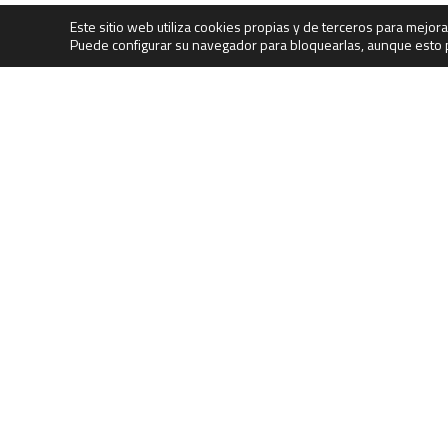
Este sitio web utiliza cookies propias y de terceros para mejor
Puede configurar su navegador para bloquearlas, aunque esto p
Empr
Llama ahora...
918810085
comercial@visegur.com