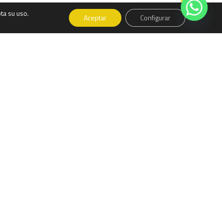
Share
ta su uso.
Aceptar
Configurar
Condiciones de uso
Referencias legales
Canal del
informante
Manuales
izada