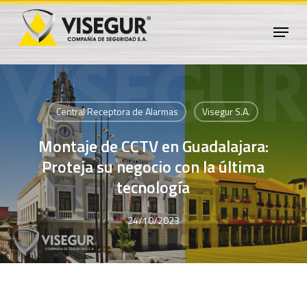
Skip
Menu
to
Close
main
Menu
content
Central Receptora de Alarmas
Visegur S.A.
Montaje de CCTV en Guadalajara:
Proteja su negocio con la última
tecnología
24/10/2023