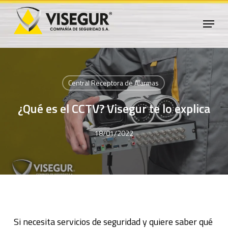
Skip
Menu
to
Close
main
Menu
content
Central Receptora de Alarmas
¿Qué es el CCTV? Visegur te lo explica
18/01/2022
Si necesita servicios de seguridad y quiere saber qué