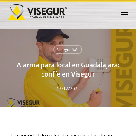
Skip
Menu
to
Close
main
Menu
content
Visegur S.A.
Alarma para local en Guadalajara:
confíe en Visegur
13/12/2022
¿La seguridad de su local o negocio ubicado en