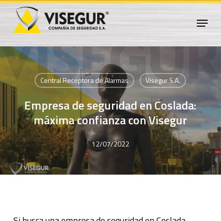
Skip
Menu
to
Close
main
Menu
content
Central Receptora de Alarmas
Visegur S.A.
Empresa de seguridad en Coslada:
máxima confianza con Visegur
12/07/2022
Si busca una empresa de seguridad en Coslada,