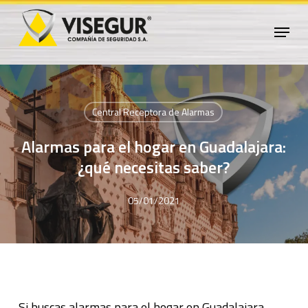
Skip
Menu
to
Close
main
Menu
content
Central Receptora de Alarmas
Alarmas para el hogar en Guadalajara:
¿qué necesitas saber?
05/01/2021
Si buscas alarmas para el hogar en Guadalajara,